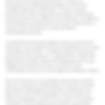
participants ont initialement partagé une théorie du
complot à laquelle ils adhéraient. L’IA leur a ensuite
présenté des contre-arguments persuasifs, réduisant en
moyenne de 20 % leur adhésion à ces théories. Ces effets se
sont maintenus pendant deux mois après l’intervention, y
compris chez ceux dont les croyances étaient
profondément ancrées.
Le potentiel de cette technologie est mis en avant par les
chercheurs, qui soulignent que les complotistes ne sont pas
insensibles aux preuves. « Il suffit de disposer des bonnes
preuves pour les convaincre », expliquent-ils. L’étude met
également en lumière l’approche empathique de l’IA, qui
engage ses interlocuteurs avec courtoisie et sans
confrontation directe, en encourageant la réflexion critique.
Pour les chercheurs, ces résultats sont porteurs d’espoir
dans un contexte où le débat public est souvent miné par
des divisions idéologiques profondes, notamment aux
États-Unis où 55 % de la population croit au moins une
théorie complotiste, contre 35 % en France. Ils montrent
comment, si elle est déployée de manière responsable,