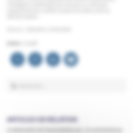
l’intelligence artificielle pourrait jouer un rôle dans
l’apaisement des conflits sociaux et la lutte contre la
désinformation.
(Source : Libération, 18.09.2024)
Auteur :
Unadfi
Navigation
de
l’article
Rechercher :
ARTICLES EN RELATION
Condamnation de l’automobiliste qui « ne contractait pas