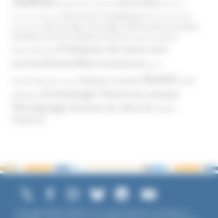
Justice
MIVILUDES
Manipulation mentale
Mormons
Mouvance évangélique
Mouvement Anti-
Mouvance catholique
Phénomène sectaire
Nouvel Age ( New Age )
vaccination
Politique
Pouvoirs publics (France)
Pouvoirs publics
Pratiques de soins non
(International)
conventionnelles
Prosélytisme
psnc
Santé
Réseaux sociaux
Santé
Psychothérapie
Religion
Scientologie
Théorie du complot
publique
Témoignage
Témoins de Jéhovah
UNADFI
Violence
Copyright ©2026 UNADFI. Tous droits réservés. Les textes ou