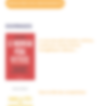
DÉCOUVREZ NOS ABONNEMENTS
OUVRAGES
Le nouveau péril sectaire, Antivax,
crudivores, écoles Steiner,
évangéliques radicaux…
Dans la tête des complotistes