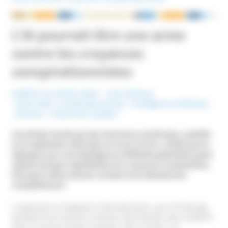
NOUS ÉCRIRE
L’IA pourrait être une arme
contre les croyances
conspirationnistes
Publié le 14 octobre 2024
International
Mots-Clefs :
Conspirationnisme
,
Intelligence artificielle
,
Internet
,
Théorie du complot
Une étude menée par des chercheurs américains, publiée
le 13 septembre 2024 dans la revue
Science
, révèle que le
dialogue avec une intelligence artificielle générative peut
réduire de façon significative les croyances complotistes.
Elle peut même amener certains à les abandonner
complètement.
L’expérience a impliqué 2 190 Américains, qui ont interagi
pendant trois sessions d’environ dix minutes avec ChatGPT,
dans sa version la plus avancée, GPT-4 Turbo. Les