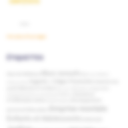
Voir plus d'ouvrages
ÉTIQUETTES
Abus sexuels
Abus de faiblesse
Aide aux victimes
Argents / Litiges Financiers
Atteinte à la
Anthroposophie
Atteinte à l’enfant
santé
Clés pour comprendre
Bien-être
Domaines
Conspirationnisme
Coronavirus/COVID-19
d'infiltration
Développement
Décès
Désinformation
Emprise mentale
Education
personnel
Enfants et Adolescents
Internet