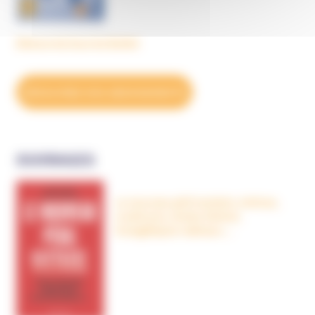
Découvrez tous les BulleS
DÉCOUVREZ NOS ABONNEMENTS
OUVRAGES
Le nouveau péril sectaire, Antivax,
crudivores, écoles Steiner,
évangéliques radicaux…