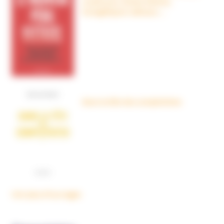
crudivores, écoles Steiner,
évangéliques radicaux…
Dans la tête des complotistes
Voir plus d'ouvrages