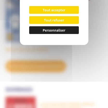
Informer et prévenir
N° 169
Tout accepter
Tout refuser
Personnaliser
Découvrez tous les BulleS
DÉCOUVREZ NOS ABONNEMENTS
OUVRAGES
Le nouveau péril sectaire, Antivax,