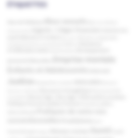
ÉTIQUETTES
Abus sexuels
Abus de faiblesse
Aide aux victimes
Argents / Litiges Financiers
Atteinte à la
Anthroposophie
Atteinte à l’enfant
santé
Clés pour comprendre
Bien-être
Domaines
Conspirationnisme
Coronavirus/COVID-19
d'infiltration
Développement
Décès
Désinformation
Emprise mentale
Education
personnel
Enfants et Adolescents
Internet
Justice
MIVILUDES
Manipulation mentale
Mormons
Mouvance évangélique
Mouvement Anti-
Mouvance catholique
Phénomène sectaire
Nouvel Age ( New Age )
vaccination
Politique
Pouvoirs publics (France)
Pouvoirs publics
Pratiques de soins non
(International)
conventionnelles
Prosélytisme
psnc
Santé
Réseaux sociaux
Santé
Psychothérapie
Religion