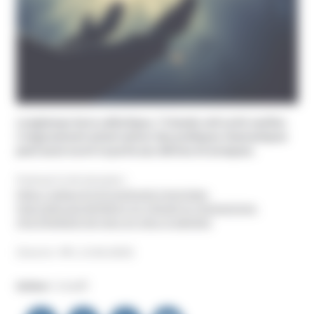
Longtemps terre catholique, l’Irlande voit sa foi vaciller.
L’engouement actuel autour des pratiques chamaniques
peut aussi ouvrir la porte aux dérives et arnaques.
Podcast (2,30 minutes) :
https://www.rfi.fr/fr/podcasts/reportage-
international/20250612-en-irlande-le-chamanisme-
s%C3%A9duit-de-plus-en-plus-d-adeptes
(Source : RFI, 13.06.2025)
Auteur :
Unadfi
Navigation