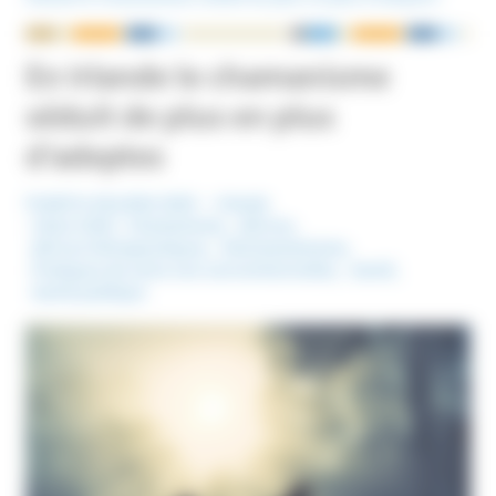
NOUS ÉCRIRE
En Irlande le chamanisme
séduit de plus en plus
d’adeptes
Publié le 28 juillet 2025
Irlande
Mots-Clefs :
Chamanisme
,
dérives
,
dérives thérapeutiques
,
Néochamanisme
,
Pratiques de soins non conventionnelles
,
Santé
,
Santé publique