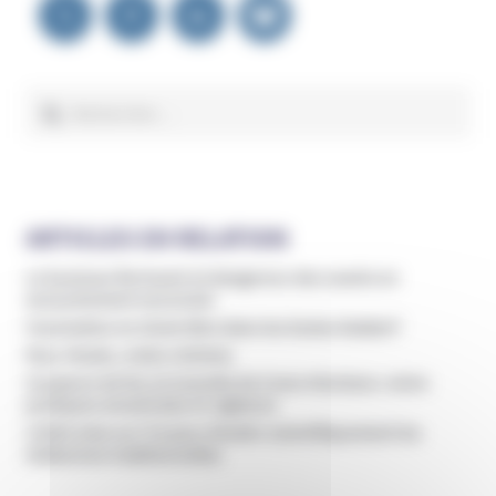
de
l’article
Rechercher :
ARTICLES EN RELATION
Le business florissant et dangereux des coachs en
accouchement souverain
Vaccination en chute libre dans les écoles Waldorf
Faux rituels, vraies victimes
Coupeurs de feu et incendie de Crans-Montana : entre
pratiques ancestrales et vigilance
L’OMS mise sur l’IA pour étudier scientifiquement les
médecines traditionnelles