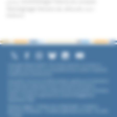
Scientologie
Théorie du complot
publique
Témoignage
Témoins de Jéhovah
UNADFI
Violence
Copyright ©2026 UNADFI. Tous droits réservés. Les textes ou
ouvrages mentionnés sont propriété de leurs auteurs respectifs.
Crédits photos Shutterstock.
Association reconnue d'utilité publique, agréée par les Ministères
de l’Éducation Nationale et de la Jeunesse et des Sports,
membre associé de l'Union Nationale des Associations Familiales
(UNAF). L'Unadfi est signataire du
contrat d'engagement
républicain
(CER)
.
Mentions légales
-
Politique de confidentialité
-
Conditions
générales d'utilisation
-
Conditions générales de vente
-
Flux RSS
-
Cookies