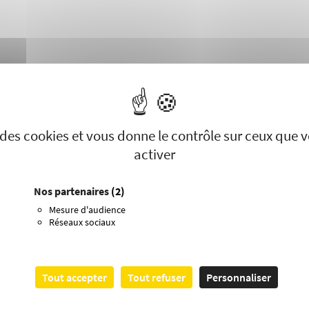
se des cookies et vous donne le contrôle sur ceux que 
activer
Nos partenaires
(2)
Mesure d'audience
Réseaux sociaux
Tout accepter
Tout refuser
Personnaliser