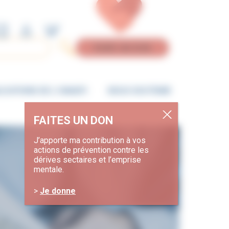
Aller
Aller
à
au
la
contenu
navigation
FAIRE UN DON
ICATIONS DE L’UNADFI
NOUS SOUTENIR
J’apporte ma contribution à vos
actions de prévention contre les
dérives sectaires et l’emprise
mentale.
>
Je donne