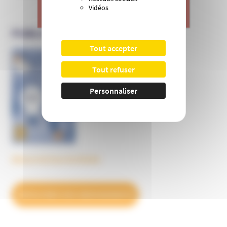
Vidéos
>
Je donne
PUBLICATIONS DE L’UNADFI
Tout accepter
Informer et prévenir
Tout refuser
N° 169
Personnaliser
Découvrez tous les BulleS
DÉCOUVREZ NOS ABONNEMENTS