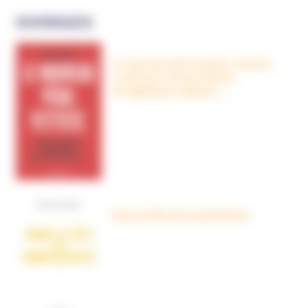
OUVRAGES
Le nouveau péril sectaire, Antivax,
crudivores, écoles Steiner,
évangéliques radicaux…
Dans la tête des complotistes