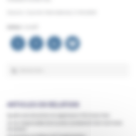
(Source : Courrier international, 17.09.2024)
Auteur :
Unadfi
Navigation
de
l’article
Rechercher :
ARTICLES EN RELATION
Quatre ans de prison en appel pour Kim Keon Hee
Un ex-responsable de la secte condamné à dix-huit mois
de prison