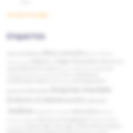
Voir plus d'ouvrages
ÉTIQUETTES
Abus sexuels
Abus de faiblesse
Aide aux victimes
Argents / Litiges Financiers
Atteinte à la
Anthroposophie
Atteinte à l’enfant
santé
Clés pour comprendre
Bien-être
Domaines
Conspirationnisme
Coronavirus/COVID-19
d'infiltration
Développement
Décès
Désinformation
Emprise mentale
Education
personnel
Enfants et Adolescents
Internet
Justice
MIVILUDES
Manipulation mentale
Mormons
Mouvance évangélique
Mouvement Anti-
Mouvance catholique
Phénomène sectaire
Nouvel Age ( New Age )
vaccination
Politique
Pouvoirs publics (France)
Pouvoirs publics