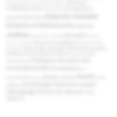
Domaines
Conspirationnisme
Coronavirus/COVID-19
d'infiltration
Développement
Décès
Désinformation
Emprise mentale
Education
personnel
Enfants et Adolescents
Internet
Justice
MIVILUDES
Manipulation mentale
Mormons
Mouvance évangélique
Mouvement Anti-
Mouvance catholique
Phénomène sectaire
Nouvel Age ( New Age )
vaccination
Politique
Pouvoirs publics (France)
Pouvoirs publics
Pratiques de soins non
(International)
conventionnelles
Prosélytisme
psnc
Santé
Réseaux sociaux
Santé
Psychothérapie
Religion
Scientologie
Théorie du complot
publique
Témoignage
Témoins de Jéhovah
UNADFI
Violence