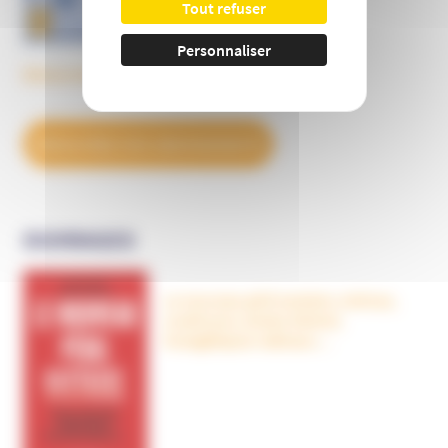
Tout refuser
Personnaliser
Découvrez tous les BulleS
DÉCOUVREZ NOS ABONNEMENTS
OUVRAGES
Le nouveau péril sectaire, Antivax,
crudivores, écoles Steiner,
évangéliques radicaux…