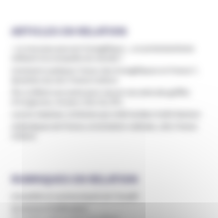
ARTICLES EN RELATION
« Le nouveau pouvoir évangélique », un protestantisme
militant à la conquête du monde ?
Comment expliquer l’essor des évangéliques en France ?,
Question du soir, France Culture
Flo a infiltré une secte pour sauver ses amis des griffes
d’un gourou, Un jour, Une vie, RTL
Lauren Salzman, la femme qui a fait tomber Keith Raniere
Catholiques de France, la tentation radicale, LSD, France
Culture
RUBRIQUES EN RELATION
Actualités et communiqués de l’Unadfi
Domaines d'infiltration