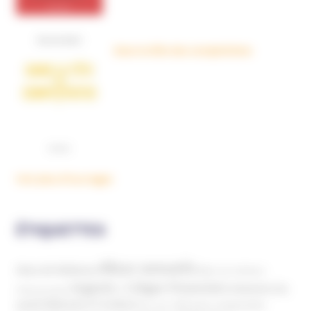
Dans la tête des complotistes
Voir plus d'ouvrages
ÉTIQUETTES
Abus sexuels
Abus de faiblesse
Aide aux victimes
Argents / Litiges Financiers
Atteinte à la
Anthroposophie
Atteinte à l’enfant
santé
Clés pour comprendre
Bien-être