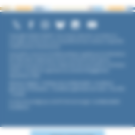
Copyright ©2026 UNADFI. Tous droits réservés. Les textes ou
ouvrages mentionnés sont propriété de leurs auteurs respectifs.
Crédits photos Shutterstock.
Association reconnue d'utilité publique, agréée par les Ministères
de l’Éducation Nationale et de la Jeunesse et des Sports,
membre associé de l'Union Nationale des Associations Familiales
(UNAF). L'Unadfi est signataire du
contrat d'engagement
républicain
(CER)
.
Mentions légales
-
Politique de confidentialité
-
Conditions
générales d'utilisation
-
Conditions générales de vente
-
Flux RSS
-
Cookies
Ce site est protégé par reCAPTCHA de Google :
Confidentialité
-
Conditions
.