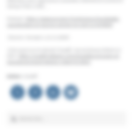
détention pour agressions sexuelles retiendront surtout le
mal qu’il leur a fait…
Podcast :
https://www.europe1.fr/emissions/hondelatte-
raconte/tang-un-gourou-pervers-le-recit-12-4278939
(Source : Europe 1, 21.11.2024)
A lire aussi sur le site de l’Unadfi :
Qu’est devenu Robert Le
Dinh
:
https://unadfi.eldapps.com/actualites/groupes-et-
mouvances/quest-devenu-robert-le-dinh/
Auteur :
Unadfi
Navigation
de
l’article
Rechercher :