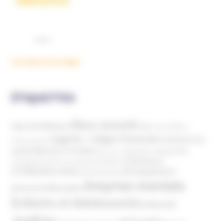
Voir plus d'ouvrages
ÉTIQUETTES
Abus sexuels
Abus de faiblesse
Aide aux victimes
Argents / Litiges Financiers
Atteinte à la
Anthroposophie
Atteinte à l’enfant
santé
Clés pour comprendre
Bien-être
Domaines
Conspirationnisme
Coronavirus/COVID-19
d'infiltration
Développement
Décès
Désinformation
Emprise mentale
Education
personnel
Enfants et Adolescents
Internet
Justice