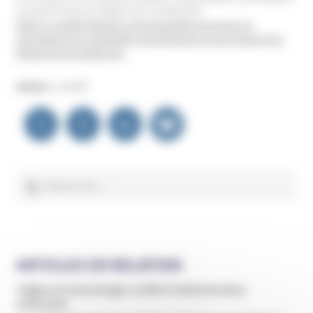
accusé d’exercice illégal de la médecine
:
https://unadfi.eldapps.com/actualites/groupes-et-
mouvances/un-garagiste-scientologue-accuse-dexercice-
illegal-de-la-medecine/
Auteur :
Unadfi
Navigation
de
l’article
Rechercher :
ARTICLES EN RELATION
L’Église de Scientologie a infiltré l’administration
américaine