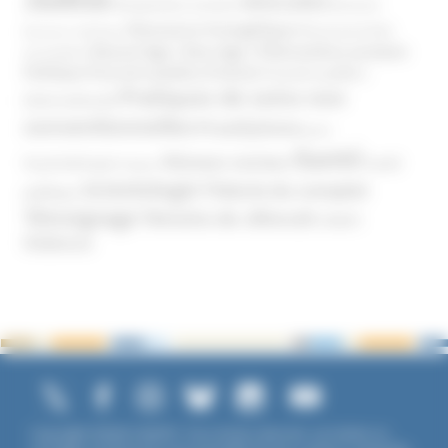
MIVILUDES
Manipulation mentale
Mormons
Mouvance évangélique
Mouvement Anti-
Mouvance catholique
Phénomène sectaire
Nouvel Age ( New Age )
vaccination
Politique
Pouvoirs publics (France)
Pouvoirs publics
Pratiques de soins non
(International)
conventionnelles
Prosélytisme
psnc
Santé
Réseaux sociaux
Santé
Psychothérapie
Religion
Scientologie
Théorie du complot
publique
Témoignage
Témoins de Jéhovah
UNADFI
Violence
Copyright ©2026 UNADFI. Tous droits réservés. Les textes ou