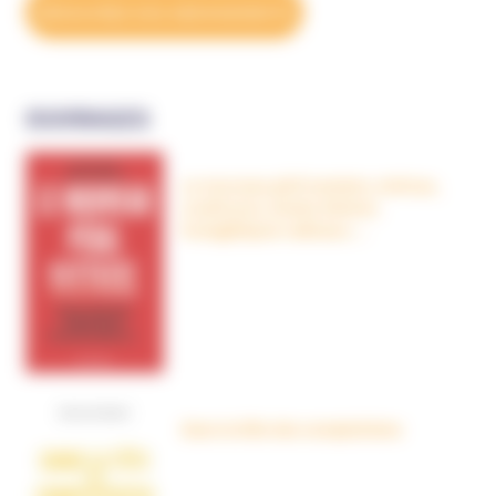
DÉCOUVREZ NOS ABONNEMENTS
OUVRAGES
Le nouveau péril sectaire, Antivax,
crudivores, écoles Steiner,
évangéliques radicaux…
Dans la tête des complotistes