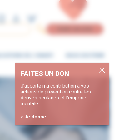
Aller
Aller
à
au
la
contenu
navigation
FAIRE UN DON
ICATIONS DE L’UNADFI
NOUS SOUTENIR
J’apporte ma contribution à vos
actions de prévention contre les
dérives sectaires et l’emprise
mentale.
>
Je donne