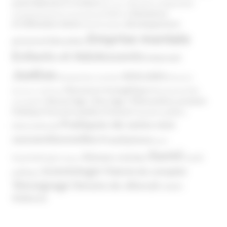
Atteinte à l’enfant
santé
Clés pour comprendre
Bien-être
Domaines
Conspirationnisme
Coronavirus/COVID-19
d'infiltration
Développement
Décès
Désinformation
Emprise mentale
Education
personnel
Enfants et Adolescents
Internet
Justice
MIVILUDES
Manipulation mentale
Mormons
Mouvance évangélique
Mouvement Anti-
Mouvance catholique
Phénomène sectaire
Nouvel Age ( New Age )
vaccination
Politique
Pouvoirs publics (France)
Pouvoirs publics
Pratiques de soins non
(International)
conventionnelles
Prosélytisme
psnc
Santé
Réseaux sociaux
Santé
Psychothérapie
Religion
Scientologie
Théorie du complot
publique
Témoignage
Témoins de Jéhovah
UNADFI
Violence