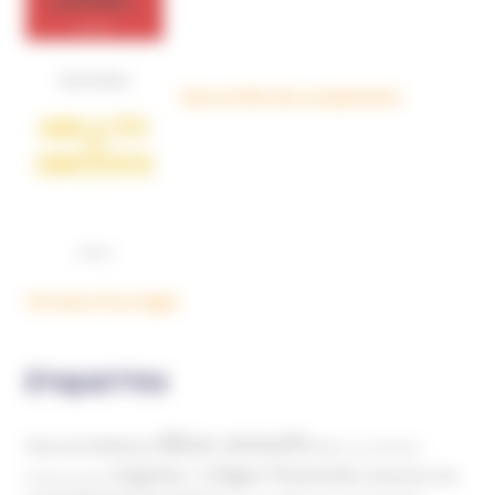
Dans la tête des complotistes
Voir plus d'ouvrages
ÉTIQUETTES
Abus sexuels
Abus de faiblesse
Aide aux victimes
Argents / Litiges Financiers
Atteinte à la
Anthroposophie