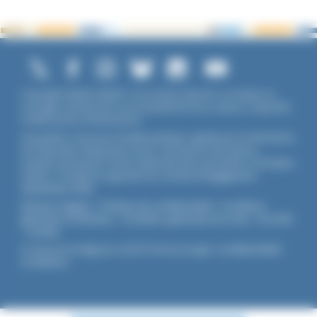
Copyright ©2026 UNADFI. Tous droits réservés. Les textes ou
ouvrages mentionnés sont propriété de leurs auteurs respectifs.
Crédits photos Shutterstock.
Association reconnue d'utilité publique, agréée par les Ministères
de l’Éducation Nationale et de la Jeunesse et des Sports,
membre associé de l'Union Nationale des Associations Familiales
(UNAF). L'Unadfi est signataire du
contrat d'engagement
républicain
(CER)
.
Mentions légales
-
Politique de confidentialité
-
Conditions
générales d'utilisation
-
Conditions générales de vente
-
Flux RSS
-
Cookies
Ce site est protégé par reCAPTCHA de Google :
Confidentialité
-
Conditions
.