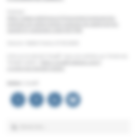
Podcast :
https://www.radiofrance.fr/franceinter/podcasts/les-
podcasts-du-week-end/les-podcasts-du-week-end-du-
samedi-07-septembre-2024-9077449
(Source : Radio France, 07.09.2024)
A lire sur le site de l’Unadfi : tous nos articles sur l’Ordre du
Temple solaire :
https://unadfi.eldapps.com/?
s=ordre+du+temple+solaire
Auteur :
Unadfi
Navigation
de
l’article
Rechercher :