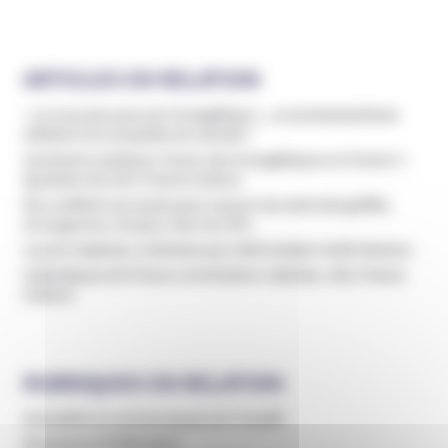
ARTICLES EN RELATION
« Le nouveau pouvoir évangélique », un protestantisme
militant à la conquête du monde ?
Comment expliquer l’essor des évangéliques en France ?,
Question du soir, France Culture
Flo a infiltré une secte pour sauver ses amis des griffes
d’un gourou, Un jour, Une vie, RTL
Lauren Salzman, la femme qui a fait tomber Keith Raniere
Catholiques de France, la tentation radicale, LSD, France
Culture
RUBRIQUES EN RELATION
Actualités et communiqués de l’Unadfi
Domaines d'infiltration