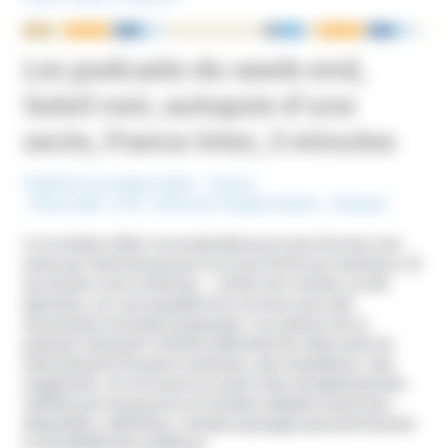
NOUS ÉCRIRE
Les podcasts du week-end,
Soleil noir, autopsie d’une
secte, France Inter, 3 minutes
Publié le 14 octobre 2024
France
Mots-Clefs :
OTS - Ordre du Temple Solaire
,
Podcast
Le 5 octobre 1994, le monde découvre avec horreur une
secte qui vient de pousser à la mort 53 de ses membres. Et
les tueries vont continuer… Soleil noir revient, en dix
épisodes, sur une enquête hors normes avec des
documents exclusifs et glaçants. Les auteurs de ce
podcast retracent l’histoire délirante de cette secte en
interviewant d’anciens membres, des enquêteurs, des
magistrats ; ils ont aussi eu accès à des enregistrements
réalisés par les gourous et certains adeptes avant leur
disparition. Attention, certains passages peuvent heurter
la sensibilité des auditeurs.