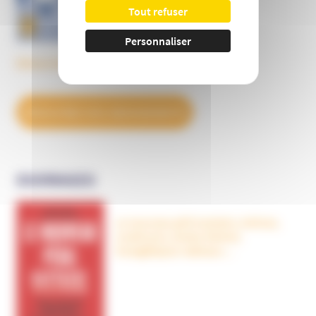
Tout refuser
Personnaliser
Découvrez tous les BulleS
DÉCOUVREZ NOS ABONNEMENTS
OUVRAGES
Le nouveau péril sectaire, Antivax,
crudivores, écoles Steiner,
évangéliques radicaux…