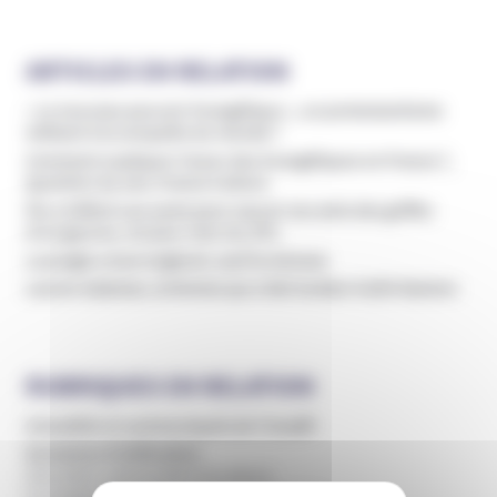
ARTICLES EN RELATION
« Le nouveau pouvoir évangélique », un protestantisme
militant à la conquête du monde ?
Comment expliquer l’essor des évangéliques en France ?,
Question du soir, France Culture
Flo a infiltré une secte pour sauver ses amis des griffes
d’un gourou, Un jour, Une vie, RTL
La jungle a tout englouti, sauf la menace
Lauren Salzman, la femme qui a fait tomber Keith Raniere
RUBRIQUES EN RELATION
Actualités et communiqués de l’Unadfi
Domaines d'infiltration
Education, périscolaire et culture