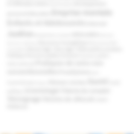
d'infiltration
Développement
Décès
Désinformation
Emprise mentale
Education
personnel
Enfants et Adolescents
Internet
Justice
MIVILUDES
Manipulation mentale
Mormons
Mouvance évangélique
Mouvement Anti-
Mouvance catholique
Phénomène sectaire
Nouvel Age ( New Age )
vaccination
Politique
Pouvoirs publics (France)
Pouvoirs publics
Pratiques de soins non
(International)
conventionnelles
Prosélytisme
psnc
Santé
Réseaux sociaux
Santé
Psychothérapie
Religion
Scientologie
Théorie du complot
publique
Témoignage
Témoins de Jéhovah
UNADFI
Violence