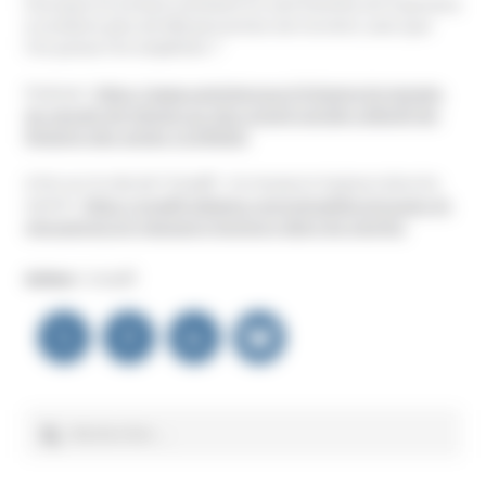
Pourquoi et surtout comment un seul homme est-il parvenu
à conduire plus de 900 personnes vers la mort, sans que
l’on puisse l’en empêcher ?
Podcast :
https://www.caminteresse.fr/histoire/le-temple-
du-peuple-de-lutopie-au-plus-grand-suicide-collectif-de-
lhistoire-des-sectes-11195626/
A lire sur le site de l’Unadfi :
Un massacre toujours dans les
esprits
:
https://unadfi.eldapps.com/actualites/groupes-et-
mouvances/un-massacre-toujours-dans-les-esprits/
Auteur :
Unadfi
Navigation
de
l’article
Rechercher :