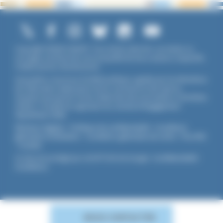
Copyright ©2026 UNADFI. Tous droits réservés. Les textes ou
ouvrages mentionnés sont propriété de leurs auteurs respectifs.
Crédits photos Shutterstock.
Association reconnue d'utilité publique, agréée par les Ministères
de l’Éducation Nationale et de la Jeunesse et des Sports,
membre associé de l'Union Nationale des Associations Familiales
(UNAF). L'Unadfi est signataire du
contrat d'engagement
républicain
(CER)
.
Mentions légales
-
Politique de confidentialité
-
Conditions
générales d'utilisation
-
Conditions générales de vente
-
Flux RSS
-
Cookies
Ce site est protégé par reCAPTCHA de Google :
Confidentialité
-
Conditions
.
NOUS CONTACTER