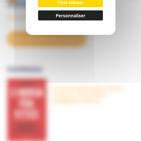
Tout refuser
Personnaliser
Découvrez tous les BulleS
DÉCOUVREZ NOS ABONNEMENTS
OUVRAGES
Le nouveau péril sectaire, Antivax,
crudivores, écoles Steiner,
évangéliques radicaux…