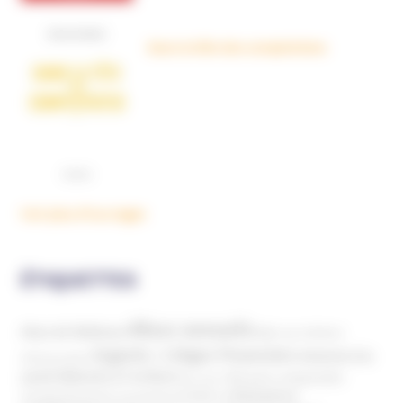
Dans la tête des complotistes
Voir plus d'ouvrages
ÉTIQUETTES
Abus sexuels
Abus de faiblesse
Aide aux victimes
Argents / Litiges Financiers
Atteinte à la
Anthroposophie
Atteinte à l’enfant
santé
Clés pour comprendre
Bien-être
Domaines
Conspirationnisme
Coronavirus/COVID-19