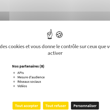
se des cookies et vous donne le contrôle sur ceux que 
activer
Nos partenaires
(8)
APIs
Mesure d'audience
Réseaux sociaux
Vidéos
Tout accepter
Tout refuser
Personnaliser