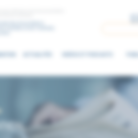
ccueil, d’étude et de documentation
vements sectaires
nale des Associations
Rechercher
es Familles et de l’Individu
ectes
MATION
ACTUALITÉS
VIDÉOS ET PODCASTS
PUBL
TION,