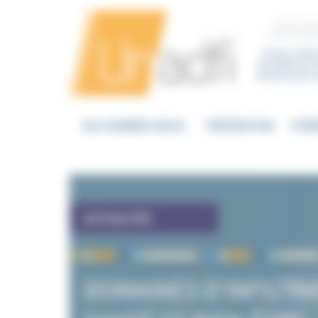
Panneau de gestion des cookies
Centre d’a
sur les mou
Union natio
de Défense d
victimes de s
QUI SOMMES NOUS
PRÉVENTION
FOR
ACTUALITÉS
DOMAINES D'INFILTRA