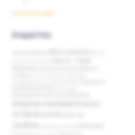
Voir plus d'ouvrages
ÉTIQUETTES
Abus sexuels
Abus de faiblesse
Aide aux
Argents / Litiges
victimes
Anthroposophie
Financiers
Atteinte à
Atteinte à la santé
l’enfant
Clés pour comprendre
Bien-être
Domaines
Conspirationnisme
Coronavirus/COVID-19
d'infiltration
Décès
Désinformation
Education
Développement personnel
Emprise mentale
Enfants
et Adolescents
Internet
Justice
MIVILUDES
Manipulation mentale
Mouvance
Mormons
Mouvance catholique