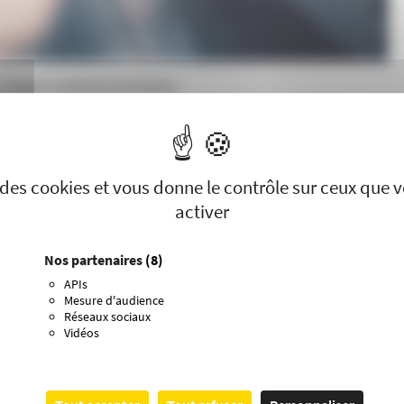
, malgré certaines promesses.
tensité : certains hôpitaux, submergés par l’afflux de malades,
ntre la propagation du virus, la vaccination est une arme
plus vulnérables à cette maladie, comme les séniors.
se des cookies et vous donne le contrôle sur ceux que 
activer
nt de quoi inquiéter. Dans un rapport publié le 28 janvier
s de 65 à 95 ans) interrogés ont déclaré avoir été « vaccinés » à
Nos partenaires
(8)
APIs
Mesure d'audience
s homéopathiques » contre la grippe, sous la forme de granulés à
Réseaux sociaux
 Certaines pharmacies font une grande promotion de ces
Vidéos
t, en affirmant même parfois que ces billes de sucre sont «