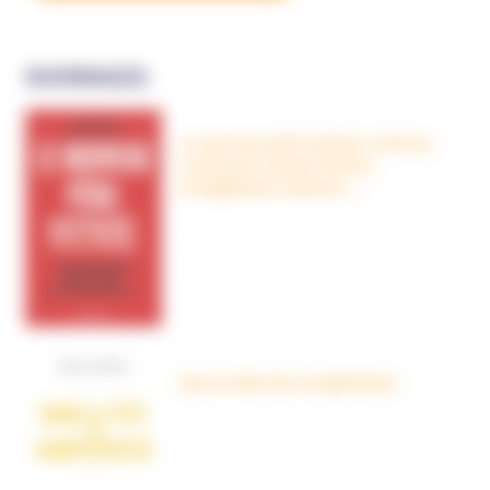
OUVRAGES
Le nouveau péril sectaire, Antivax,
crudivores, écoles Steiner,
évangéliques radicaux…
Dans la tête des complotistes