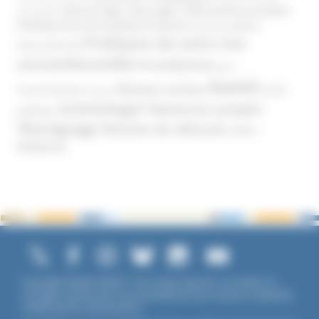
Phénomène sectaire
Nouvel Age ( New Age )
vaccination
Politique
Pouvoirs publics (France)
Pouvoirs publics
Pratiques de soins non
(International)
conventionnelles
Prosélytisme
psnc
Santé
Réseaux sociaux
Santé
Psychothérapie
Religion
Scientologie
Théorie du complot
publique
Témoignage
Témoins de Jéhovah
UNADFI
Violence
Copyright ©2026 UNADFI. Tous droits réservés. Les textes ou
ouvrages mentionnés sont propriété de leurs auteurs respectifs.
Crédits photos Shutterstock.