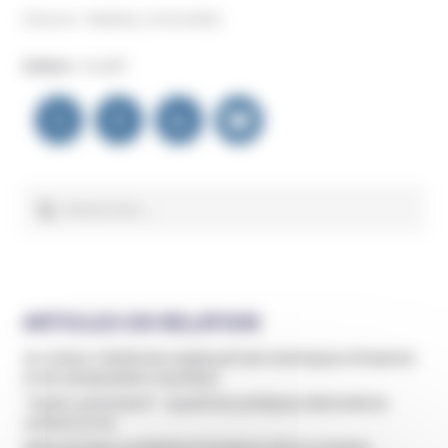
(Source : Statista, 12.02.2025)
Auteur :
Unadfi
Navigation
de
l’article
Rechercher :
ARTICLES EN RELATION
Un violeur récidiviste employait des techniques d’emprise
et de manipulation mystique
"Guérir autrement" : quand les pratiques alternatives
coûtent la vie
Débouté dans sa plainte et toujours mis en examen,