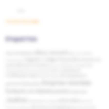
Voir plus d'ouvrages
ÉTIQUETTES
Abus sexuels
Abus de faiblesse
Aide aux victimes
Argents / Litiges Financiers
Atteinte à la
Anthroposophie
Atteinte à l’enfant
santé
Clés pour comprendre
Bien-être
Domaines
Conspirationnisme
Coronavirus/COVID-19
d'infiltration
Développement
Décès
Désinformation
Emprise mentale
Education
personnel
Enfants et Adolescents
Internet
Justice
MIVILUDES
Manipulation mentale
Mormons
Mouvance évangélique
Mouvement Anti-
Mouvance catholique