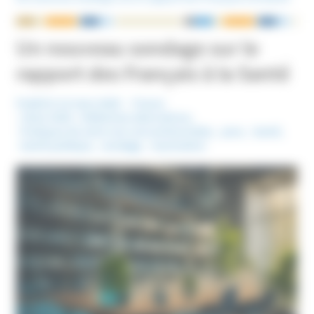
NOUS ÉCRIRE
Un nouveau sondage sur le
rapport des Français à la Santé
Publié le 12 mars 2025
France
Mots-Clefs :
Médecines alternatives
,
Pratiques de soins non conventionnelles
,
psnc
,
Santé
,
Santé publique
,
sondage
,
Vaccination