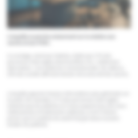
L’enquête se penche notamment sur la relation aux
vaccins et aux PSNC.
Ce sondage, mené par Statista, révèle que 17% des
personnes interrogées disent préférer les « médecines
alternatives » à la médecine conventionnelle. Par ailleurs,
24% des sondés affirment douter de la sécurité des vaccins.
L’enquête apporte d’autres informations plus générales sur
la santé. Par exemple, 27 % des personnes interrogées
estiment que les patients en France payent trop cher leurs
médicaments et traitements médicaux, et 26 % disent
penser que le système de santé français laisse souvent
tomber les patients.