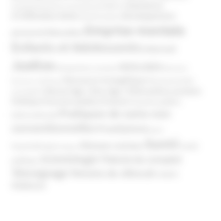
Domaines
Conspirationnisme
Coronavirus/COVID-19
d'infiltration
Développement
Décès
Désinformation
Emprise mentale
Education
personnel
Enfants et Adolescents
Internet
Justice
MIVILUDES
Manipulation mentale
Mormons
Mouvance évangélique
Mouvement Anti-
Mouvance catholique
Phénomène sectaire
Nouvel Age ( New Age )
vaccination
Politique
Pouvoirs publics (France)
Pouvoirs publics
Pratiques de soins non
(International)
conventionnelles
Prosélytisme
psnc
Santé
Réseaux sociaux
Santé
Psychothérapie
Religion
Scientologie
Théorie du complot
publique
Témoignage
Témoins de Jéhovah
UNADFI
Violence