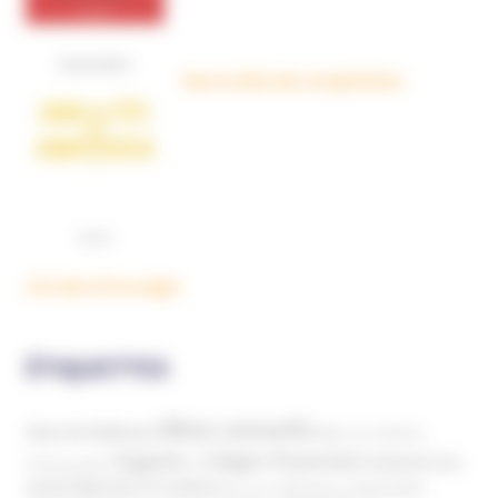
Dans la tête des complotistes
Voir plus d'ouvrages
ÉTIQUETTES
Abus sexuels
Abus de faiblesse
Aide aux victimes
Argents / Litiges Financiers
Atteinte à la
Anthroposophie
Atteinte à l’enfant
santé
Clés pour comprendre
Bien-être