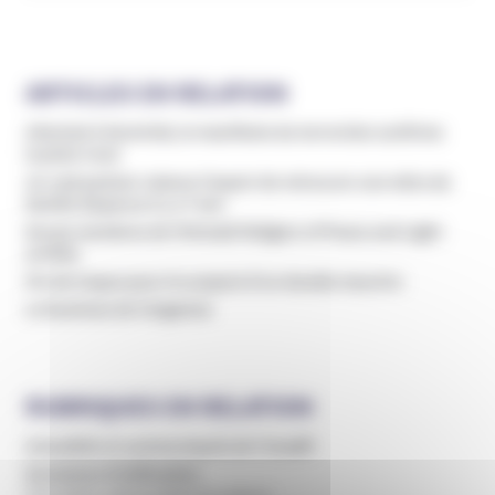
ARTICLES EN RELATION
Attentat à Montréal, le manifeste du terroriste confirme
la piste Incel
Un raid policier relance l’espoir de retrouver une mère de
famille disparue il y a 7 ans
Douze membres de l'Ahmadi Religion of Peace and Light
arrêtés
Fin de traque pour le suspect d’un double meurtre
Le business de l’angoisse
RUBRIQUES EN RELATION
Actualités et communiqués de l’Unadfi
Domaines d'infiltration