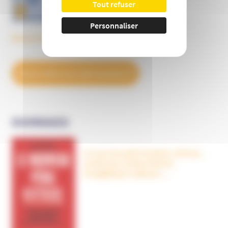
Tout refuser
Personnaliser
Découvrez tous les BulleS
DÉCOUVREZ NOS ABONNEMENTS
OUVRAGES
Le nouveau péril sectaire, Antivax,
crudivores, écoles Steiner,
évangéliques radicaux…