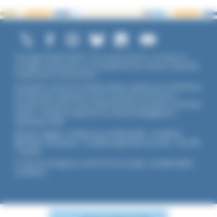
Copyright ©2026 UNADFI. Tous droits réservés. Les textes ou
ouvrages mentionnés sont propriété de leurs auteurs respectifs.
Crédits photos Shutterstock.
Association reconnue d'utilité publique, agréée par les Ministères
de l’Éducation Nationale et de la Jeunesse et des Sports,
membre associé de l'Union Nationale des Associations Familiales
(UNAF). L'Unadfi est signataire du
contrat d'engagement
républicain
(CER)
.
Mentions légales
-
Politique de confidentialité
-
Conditions
générales d'utilisation
-
Conditions générales de vente
-
Flux RSS
-
Cookies
Ce site est protégé par reCAPTCHA de Google :
Confidentialité
-
Conditions
.