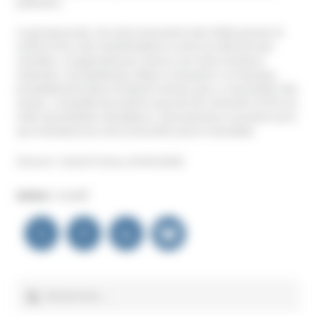
judiciaire.
Le groupuscule, issu de la mouvance des Gilets jaunes et
renforcé lors des manifestations contre la réforme des
retraites, s’organisait pour lancer une série d’actions
violentes. Il projetait par ailleurs d’acquérir un hameau,
probablement dans le Massif central, pour y rassembler des
armes. L’enquête de la DGSI a permis de remonter le fil d’un
trafic de pistolets mitrailleurs, dont plusieurs auraient servi
aux résistants lors de la Seconde Guerre mondiale.
(Source : Ouest-France, 04.09.2024)
Auteur :
Unadfi
Navigation
de
l’article
Rechercher :