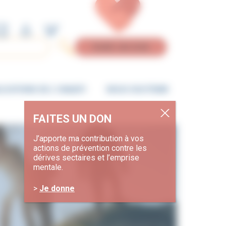
Aller
Aller
à
au
la
contenu
navigation
FAIRE UN DON
ICATIONS DE L’UNADFI
NOUS SOUTENIR
J’apporte ma contribution à vos
actions de prévention contre les
dérives sectaires et l’emprise
mentale.
>
Je donne